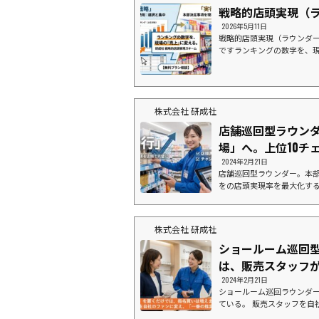
戦略的店頭実現（
2026年5月11日
戦略的店頭実現（ラウンダー
ですランキングの数字を、
国の現場で「形」にする。上
場を獲りに行く。１．デー
「企業別店舗数ランキング
場」の状況を把握できてい
株式会社 研成社
が、棚に並んでいない」「
っている」データ上の導入率が1
店舗巡回型ラウンダ
場」へ。上位10チェ
2024年2月21日
店舗巡回型ラウンダー。本部
をの店頭実現率を最大化する
たイメージ画像です１. な
決まったはずの棚割りが、現
に、店頭に商品が並んでい
株式会社 研成社
ーカー様にとって年間数千
ています。 店舗数ランキン
ショールーム巡回
を極め、本部指示が後回しにさ
は、販売スタッフ
2024年2月21日
ショールーム巡回ラウンダ
ている。 販売スタッフを自
ミュニケーション型」巡回ス