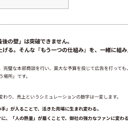
グスギ薬局コスモス薬品富士薬品(SEIMS)サ
クリエイトエス・ディーナチュラルホールディ
薬品）ドラッグストア ゲンキーキリン堂薬王堂カ
ト業界⇒店数ランキングイオンマルエツライフ
オコ...
最後の壁」は突破できません。
上げる。そんな『もう一つの仕組み』を、一緒に組み
、完璧な本部商談を行い、莫大な予算を投じて広告を打っても
う場所」です。
変わり、売上というシミュレーションの数字は一変します。
の手」が入ることで、活きた売場に生まれ変わる。
フに、「人の熱量」が届くことで、御社の強力なファンに変わ