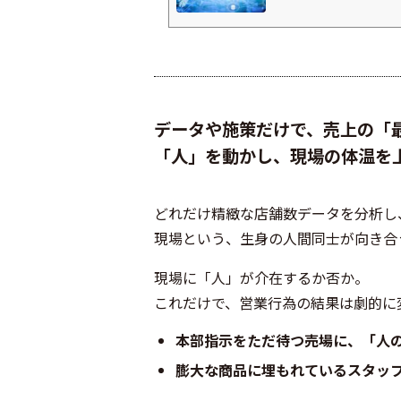
ァインウエルシアツルハドラッ
ンドラッグクスリのアオキ
ングスV・ドラッグ (中部
ワチ薬品スーパーマーケッ
西友ヨークベニマルダイエーヤ
データや施策だけで、売上の「
「人」を動かし、現場の体温を
どれだけ精緻な店舗数データを分析し
現場という、生身の人間同士が向き合
現場に「人」が介在するか否か。
これだけで、営業行為の結果は劇的に
本部指示をただ待つ売場に、「人
膨大な商品に埋もれているスタッ