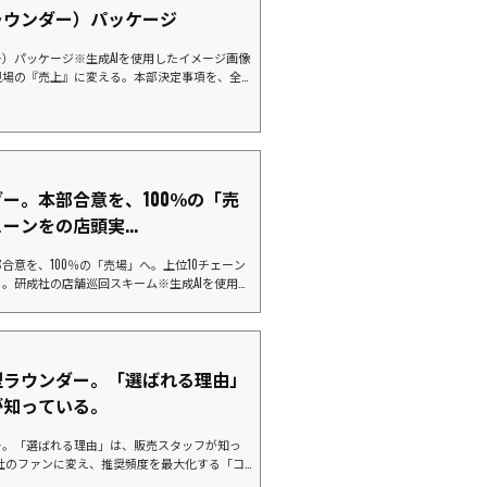
ラウンダー）パッケージ
）パッケージ※生成AIを使用したイメージ画像
現場の『売上』に変える。本部決定事項を、全
位10社にリソースを集中し、御社と一緒に市
タ（ランキング）の先にある「真実」弊社の
」をご覧の皆様、その数字の裏側にある「現
ますか？「本部で導入が決まったはずの新商品
販促物が届いているはずなのに、活用されず眠
00%でも、...
ー。本部合意を、100％の「売
ーンをの店頭実...
合意を、100％の「売場」へ。上位10チェーン
。研成社の店舗巡回スキーム※生成AIを使用し
ぜ、今「店舗巡回」が必要なのか？「本部商談で
場で再現されていない。」 「新商品の発売日
ない。」こうした「店頭実現率」の低さは、メ
万円規模の機会損失（チャンスロス）に繋がっ
グ上位を占めるメガチェーンほど、現場は多忙
型ラウンダー。「選ばれる理由」
...
が知っている。
ー。「選ばれる理由」は、販売スタッフが知っ
社のファンに変え、推奨頻度を最大化する「コ
キーム※生成AIを使用したイメージ画像です