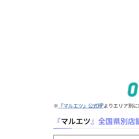
※
『マルエツ』公式HP
よりエリア別に集
『
マルエツ
』全国県別店