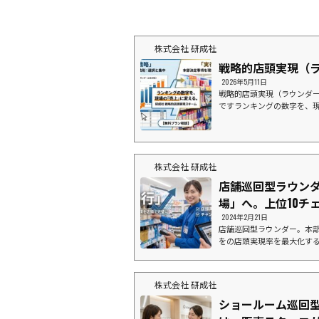
株式会社 研成社
戦略的店頭実現（
2026年5月11日
戦略的店頭実現（ラウンダー
ですランキングの数字を、
国の現場で「形」にする。上
場を獲りに行く。１．デー
「企業別店舗数ランキング
場」の状況を把握できてい
株式会社 研成社
が、棚に並んでいない」「
っている」データ上の導入率が1
店舗巡回型ラウンダ
場」へ。上位10チェ
2024年2月21日
店舗巡回型ラウンダー。本部
をの店頭実現率を最大化する
たイメージ画像です１. な
決まったはずの棚割りが、現
に、店頭に商品が並んでい
株式会社 研成社
ーカー様にとって年間数千
ています。 店舗数ランキン
ショールーム巡回
を極め、本部指示が後回しにさ