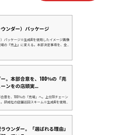
ラウンダー）パッケージ
）パッケージ※生成AIを使用したイメージ画像
現場の『売上』に変える。本部決定事項を、全
位10社にリソースを集中し、御社と一緒に市
タ（ランキング）の先にある「真実」弊社の
」をご覧の皆様、その数字の裏側にある「現
ますか？「本部で導入が決まったはずの新商品
販促物が届いているはずなのに、活用されず眠
00%でも、...
ー。本部合意を、100％の「売
ーンをの店頭実...
合意を、100％の「売場」へ。上位10チェーン
。研成社の店舗巡回スキーム※生成AIを使用し
ぜ、今「店舗巡回」が必要なのか？「本部商談で
場で再現されていない。」 「新商品の発売日
ない。」こうした「店頭実現率」の低さは、メ
万円規模の機会損失（チャンスロス）に繋がっ
グ上位を占めるメガチェーンほど、現場は多忙
型ラウンダー。「選ばれる理由」
...