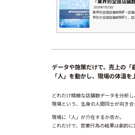
『業界別全国店舗数
2026年7月23日
業界別全国店舗数MAP・店
界別の全国店舗数MAPと、
ドラッグストア業界⇒店数
ァインウエルシアツルハドラッ
ンドラッグクスリのアオキ
ングスV・ドラッグ (中部
ワチ薬品スーパーマーケッ
西友ヨークベニマルダイエーヤ
データや施策だけで、売上の「
「人」を動かし、現場の体温を
どれだけ精緻な店舗数データを分析し
現場という、生身の人間同士が向き合
現場に「人」が介在するか否か。
これだけで、営業行為の結果は劇的に