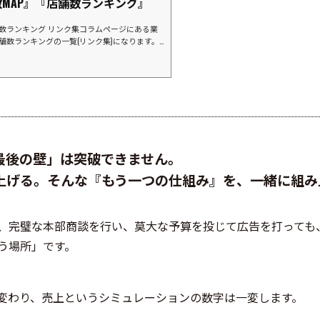
MAP』『店舗数ランキング』
舗数ランキング リンク集コラムページにある業
店舗数ランキングの一覧(リンク集)になります。
ランキングマツモトキヨシグループココカラフ
グスギ薬局コスモス薬品富士薬品(SEIMS)サ
クリエイトエス・ディーナチュラルホールディ
薬品）ドラッグストア ゲンキーキリン堂薬王堂カ
ト業界⇒店数ランキングイオンマルエツライフ
オコ...
最後の壁」は突破できません。
上げる。そんな『もう一つの仕組み』を、一緒に組み
、完璧な本部商談を行い、莫大な予算を投じて広告を打っても
う場所」です。
変わり、売上というシミュレーションの数字は一変します。