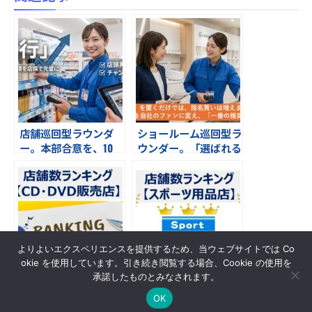
店舗巡回型ラウンダ
ショールーム巡回型ラ
ー。本部合意を、10
ウンダー。「選ばれる
0％の「売場」へ。上
理由」は、販売スタッ
位10チェーンをの店頭
フが知っている。
実現率を最大化する。
研成社の店舗巡回スキ
ーム
よりよいエクスペリエンスを提供するため、当ウェブサイトでは Co
okie を使用しています。引き続き閲覧する場合、Cookie の使用を
承諾したものとみなされます。
CD・DVD販売店 店舗
スポーツ用品店 店舗
数ランキング
数ランキング
OK