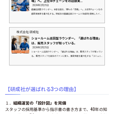
場」へ。上位10チェーンをの店頭実...
2024年2月21日
店舗巡回型ラウンダー。本部合意を、100％の「売場」へ。上位10チェーンをの
店頭実現率を最大化する。研成社の店舗巡回スキーム※生成AIを使用したイメ
ージ画像です１. なぜ、今「店舗巡回」が必要なのか？「本部商談で決まった
はずの棚割りが、現場で再現されていない。」 「新商品の発売日に、店頭に
商品が並んでいない。」こうした「店頭実現率」の低さは、メーカー様にとっ
て年間数千万円規模の機会損失（チャンスロス）に繋がっています。 店舗数
株式会社 研成社
ランキング上位を占めるメガチェーンほど、現場は多忙を極め、本部指示が後
ショールーム巡回型ラウンダー。「選ばれる理由」
回しにさ...
は、販売スタッフが知っている。
2024年2月21日
ショールーム巡回ラウンダー。「選ばれる理由」は、販売スタッフが知ってい
る。 販売スタッフを自社のファンに変え、推奨頻度を最大化する「コミュニ
ケーション型」巡回スキーム※生成AIを使用したイメージ画像です１．展示が
あるだけでは、指名買いは増えませんショールームなどの現場で、最後にお客
様の背中を押すのは「販売スタッフ」です。 しかし、現場のスタッフは日々
多くのメーカーの商品を扱っています。「自社商品の魅力が正しく理解されて
いるか？」「説明しにくいからと、他社製品ばかり薦められていないか？」ど
れだけ素晴...
【研成社が選ばれる3つの理由】
１．
組織運営の「設計図」を完備
スタッフの採用基準から指示書の書き方まで、40年の知