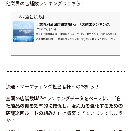
他業界の店舗数ランキングはこちら！
株式会社 研成社
『業界別全国店舗数MAP』『店舗数ランキング』
2026年7月23日
業界別全国店舗数MAP・店舗数ランキング リンク集コラムページにある業界別
の全国店舗数MAPと、店舗数ランキングの一覧(リンク集)になります。ドラッグ
ストア業界⇒店数ランキングマツモトキヨシグループココカラファインウエル
シアツルハドラッグスギ薬局コスモス薬品富士薬品(SEIMS)サンドラッグクスリ
のアオキクリエイトエス・ディーナチュラルホールディングスV・ドラッグ
(中部薬品）ドラッグストア ゲンキーキリン堂薬王堂カワチ薬品スーパーマー
ケット業界⇒店数ランキングイオンマルエツライフ西友ヨークベニマルダイエ
ーヤオコ...
流通・マーケティング担当者様へのお知らせ
全国の店舗数MAPやランキングデータをベースに、
「自
社商品の棚を効率的に確保し、販売力を強化するための
店舗巡回ルートの組み方」
は構築できていますでしょう
か？