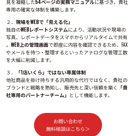
見を凝縮した
54ページの実務マニュアル
に基づき、貴社
専用の確実な体制を構築します。
２．
現場をWEBで「見える化」
独自の
WEBレポートシステム
により、活動状況や現場の
写真、レポートデータをスマホからリアルタイムで共有
。
WEB上の管理画面
で即座に内容を確認できるため、FAX
やメールを待つ・整理するといったアナログな管理工数
を大幅に削減します。
３．
「1店いくら」ではない専属体制
他社商品を掛け持ちする汎用的な代行ではなく、貴社の
ブランドと戦略を熟知し、販売先と深い信頼を築く
「貴
社専用のパートナーチーム」
として機能します。
お問い合わせ
無料相談はこちら＞