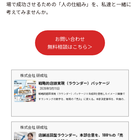
場で成功させるための「人の仕組み」を、私達と一緒に
考えてみませんか。
お問い合わせ
無料相談はこちら＞
株式会社 研成社
戦略的店頭実現（ラウンダー）パッケージ
2026年5月11日
戦略的店頭実現（ラウンダー）パッケージ※生成AIを使用したイメージ画像で
すランキングの数字を、現場の『売上』に変える。本部決定事項を、全国の現
場で「形」にする。上位10社にリソースを集中し、御社と一緒に市場を獲りに
行く。１．データ（ランキング）の先にある「真実」弊社の「企業別店舗数ラ
ンキング」をご覧の皆様、その数字の裏側にある「現場」の状況を把握できて
いますか？「本部で導入が決まったはずの新商品が、棚に並んでいない」「販
促物が届いているはずなのに、活用されず眠っている」データ上の導入率が10
株式会社 研成社
0%でも、...
店舗巡回型ラウンダー。本部合意を、100％の「売