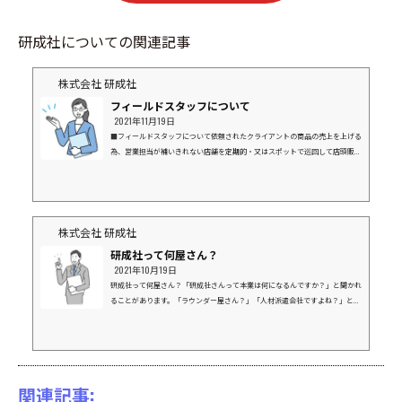
研成社についての関連記事
株式会社 研成社
フィールドスタッフについて
2021年11月19日
■フィールドスタッフについて依頼されたクライアントの商品の売上を上げる
為、営業担当が補いきれない店舗を定期的・又はスポットで巡回して店頭販促
を行う「外回りのお仕事」を行います。■どんなところを回るの？巡回先は、
クライアントの商材の取引があるスーパー・ドラッグストア・ホームセンター
百貨店・ショールームなどお客様が買い物で利用する店舗が主な対象です。■
具体的な活動は？クライアントから指定された商品の陳列やPOP等の販促物設
置活動が主となりますが、同じ商品でも各店舗の周辺環境や陳列方法により、
株式会社 研成社
売れ行きが...
研成社って何屋さん？
2021年10月19日
研成社って何屋さん？「研成社さんって本業は何になるんですか？」と聞かれ
ることがあります。「ラウンダー屋さん？」「人材派遣会社ですよね？」と言
われることがとても多いのですが、、、研成社は「Sales Promotion Agency」つま
り「セールスプロモーション（SP/販売促進）」の代理店になります。業界とし
ては広告業界に位置付けられ、広義で「広告代理店」、その中の「ＳＰ会社」
に分類されます。研成社のSP手法研成社が手掛けてきたSP手法は大きく３つあ
ります。①制作（印刷物、イベント）②プロモーション（DM、キャンペーン、
関連記事:
サン...