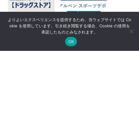
よりよいエクスペリエンスを提供するため、当ウェブサイトでは Co
okie を使用しています。引き続き閲覧する場合、Cookie の使用を
承諾したものとみなされます。
ドラッグストア店舗数
『アルペングループ
OK
ランキング
(スポーツデポ・アル
ペン)』全国店舗数MA
P
ゴルフ専門店 業界店
ディスカウントストア
舗数ランキング
店舗数ランキング