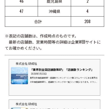
46
鹿児島県
2
47
沖縄県
4
合計
208
※表記の店舗数は、作成時点のものです。
最新の店舗数、営業時間等の詳細は企業WEBサイトに
てお確かめください。
株式会社 研成社
『業界別全国店舗数MAP』『店舗数ランキング』
2026年7月23日
業界別全国店舗数MAP・店舗数ランキング リンク集コラムページにある業界別
の全国店舗数MAPと、店舗数ランキングの一覧(リンク集)になります。ドラッグ
ストア業界⇒店数ランキングマツモトキヨシグループココカラファインウエル
シアツルハドラッグスギ薬局コスモス薬品富士薬品(SEIMS)サンドラッグクスリ
のアオキクリエイトエス・ディーナチュラルホールディングスV・ドラッグ
(中部薬品）ドラッグストア ゲンキーキリン堂薬王堂カワチ薬品スーパーマー
ケット業界⇒店数ランキングイオンマルエツライフ西友ヨークベニマルダイエ
株式会社 研成社
ーヤオコ...