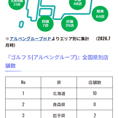
※
アルペングループＨＰ
よりエリア別に集計 （2026.7
月時）
『ゴルフ５(アルペングループ)』全国県別店
舗数
No
県
店舗数
1
北海道
10
2
青森県
0
3
岩手県
2