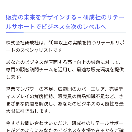
様の背中を押すのは「販売スタッフ」です。 しかし、現場のスタッフは日々
多くのメーカーの商品を扱っています。「自社商品の魅力が正しく理解されて
いるか？」「説明しにくいからと、他社製品ばかり薦められていないか？」ど
販売の未来をデザインする – 研成社のリテー
れだけ素晴...
ルサポートでビジネスを次のレベルへ
株式会社研成社は、40年以上の実績を持つリテールサポ
ートのスペシャリストです。
あなたのビジネスが直面する売上向上の課題に対して、
専門の顧客訪問チームを活用し、最適な販売環境を提供
します。
営業マンパワーの不足、広範囲のカバーエリア、売場デ
ィスプレイの鮮度維持、販売員の商品知識不足など、さ
まざまな問題を解決し、あなたのビジネスの可能性を最
大限に引き出します。
今すぐお問い合わせいただき、研成社のリテールサポー
トがどのようにあなたのビジネスを支援できるかをご確