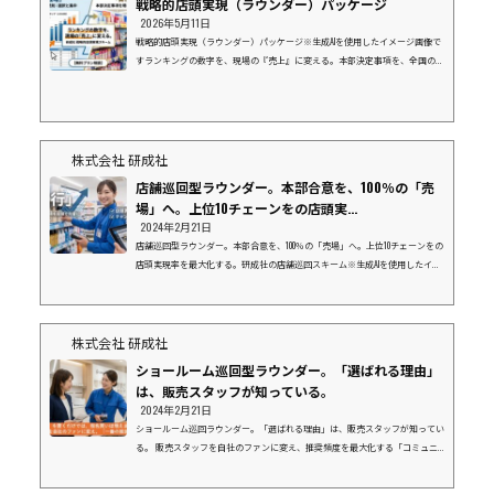
戦略的店頭実現（ラウンダー）パッケージ
2026年5月11日
戦略的店頭実現（ラウンダー）パッケージ※生成AIを使用したイメージ画像で
すランキングの数字を、現場の『売上』に変える。本部決定事項を、全国の現
場で「形」にする。上位10社にリソースを集中し、御社と一緒に市場を獲りに
行く。１．データ（ランキング）の先にある「真実」弊社の「企業別店舗数ラ
ンキング」をご覧の皆様、その数字の裏側にある「現場」の状況を把握できて
いますか？「本部で導入が決まったはずの新商品が、棚に並んでいない」「販
促物が届いているはずなのに、活用されず眠っている」データ上の導入率が10
株式会社 研成社
0%でも、...
店舗巡回型ラウンダー。本部合意を、100％の「売
場」へ。上位10チェーンをの店頭実...
2024年2月21日
店舗巡回型ラウンダー。本部合意を、100％の「売場」へ。上位10チェーンをの
店頭実現率を最大化する。研成社の店舗巡回スキーム※生成AIを使用したイメ
ージ画像です１. なぜ、今「店舗巡回」が必要なのか？「本部商談で決まった
はずの棚割りが、現場で再現されていない。」 「新商品の発売日に、店頭に
商品が並んでいない。」こうした「店頭実現率」の低さは、メーカー様にとっ
て年間数千万円規模の機会損失（チャンスロス）に繋がっています。 店舗数
株式会社 研成社
ランキング上位を占めるメガチェーンほど、現場は多忙を極め、本部指示が後
ショールーム巡回型ラウンダー。「選ばれる理由」
回しにさ...
は、販売スタッフが知っている。
2024年2月21日
ショールーム巡回ラウンダー。「選ばれる理由」は、販売スタッフが知ってい
る。 販売スタッフを自社のファンに変え、推奨頻度を最大化する「コミュニ
ケーション型」巡回スキーム※生成AIを使用したイメージ画像です１．展示が
あるだけでは、指名買いは増えませんショールームなどの現場で、最後にお客