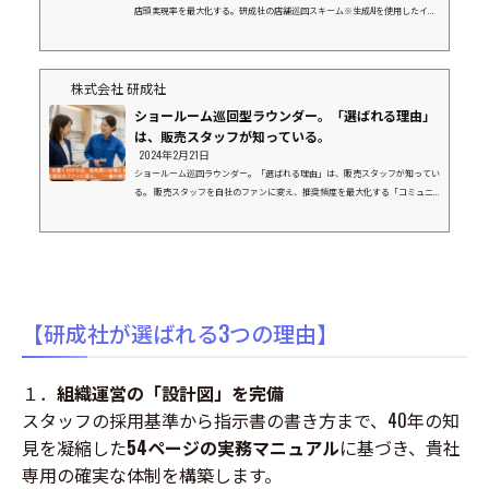
店頭実現率を最大化する。研成社の店舗巡回スキーム※生成AIを使用したイメ
ージ画像です１. なぜ、今「店舗巡回」が必要なのか？「本部商談で決まった
はずの棚割りが、現場で再現されていない。」 「新商品の発売日に、店頭に
商品が並んでいない。」こうした「店頭実現率」の低さは、メーカー様にとっ
て年間数千万円規模の機会損失（チャンスロス）に繋がっています。 店舗数
株式会社 研成社
ランキング上位を占めるメガチェーンほど、現場は多忙を極め、本部指示が後
ショールーム巡回型ラウンダー。「選ばれる理由」
回しにさ...
は、販売スタッフが知っている。
2024年2月21日
ショールーム巡回ラウンダー。「選ばれる理由」は、販売スタッフが知ってい
る。 販売スタッフを自社のファンに変え、推奨頻度を最大化する「コミュニ
ケーション型」巡回スキーム※生成AIを使用したイメージ画像です１．展示が
あるだけでは、指名買いは増えませんショールームなどの現場で、最後にお客
様の背中を押すのは「販売スタッフ」です。 しかし、現場のスタッフは日々
多くのメーカーの商品を扱っています。「自社商品の魅力が正しく理解されて
いるか？」「説明しにくいからと、他社製品ばかり薦められていないか？」ど
れだけ素晴...
【研成社が選ばれる3つの理由】
１．
組織運営の「設計図」を完備
スタッフの採用基準から指示書の書き方まで、40年の知
見を凝縮した
54ページの実務マニュアル
に基づき、貴社
専用の確実な体制を構築します。