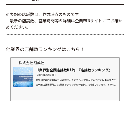
※表記の店舗数は、作成時点のものです。
最新の店舗数、営業時間等の詳細は企業WEBサイトにてお確か
めください。
他業界の店舗数ランキングはこちら！
株式会社 研成社
『業界別全国店舗数MAP』『店舗数ランキング』
2026年7月23日
業界別全国店舗数MAP・店舗数ランキング リンク集コラムページにある業界別
の全国店舗数MAPと、店舗数ランキングの一覧(リンク集)になります。ドラッグ
ストア業界⇒店数ランキングマツモトキヨシグループココカラファインウエル
シアツルハドラッグスギ薬局コスモス薬品富士薬品(SEIMS)サンドラッグクスリ
のアオキクリエイトエス・ディーナチュラルホールディングスV・ドラッグ
(中部薬品）ドラッグストア ゲンキーキリン堂薬王堂カワチ薬品スーパーマー
ケット業界⇒店数ランキングイオンマルエツライフ西友ヨークベニマルダイエ
ーヤオコ...