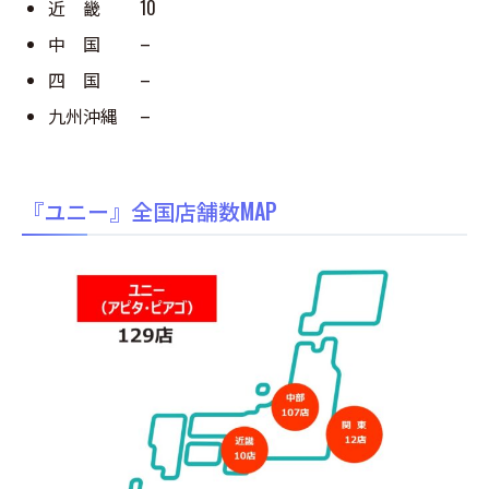
近 畿 10
中 国 –
四 国 –
九州沖縄 –
『ユニー』全国店舗数MAP