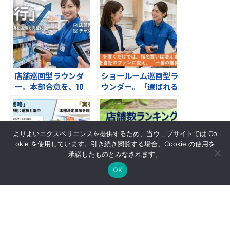
店舗巡回型ラウンダ
ショールーム巡回型ラ
ー。本部合意を、10
ウンダー。「選ばれる
0％の「売場」へ。上
理由」は、販売スタッ
位10チェーンをの店頭
フが知っている。
実現率を最大化する。
研成社の店舗巡回スキ
よりよいエクスペリエンスを提供するため、当ウェブサイトでは Co
ーム
okie を使用しています。引き続き閲覧する場合、Cookie の使用を
承諾したものとみなされます。
OK
戦略的店頭実現（ラウ
スーパーマーケット店
ンダー）パッケージ
舗数ランキング