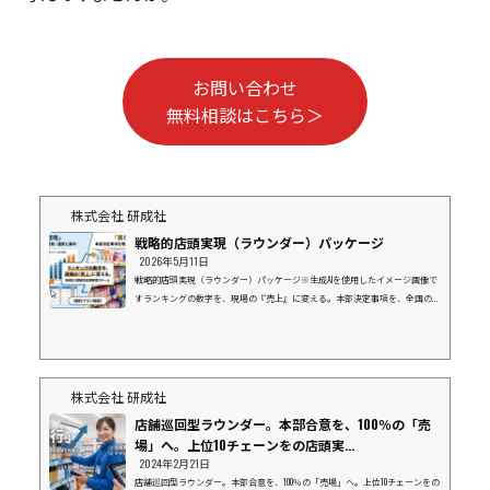
お問い合わせ
無料相談はこちら＞
株式会社 研成社
戦略的店頭実現（ラウンダー）パッケージ
2026年5月11日
戦略的店頭実現（ラウンダー）パッケージ※生成AIを使用したイメージ画像で
すランキングの数字を、現場の『売上』に変える。本部決定事項を、全国の現
場で「形」にする。上位10社にリソースを集中し、御社と一緒に市場を獲りに
行く。１．データ（ランキング）の先にある「真実」弊社の「企業別店舗数ラ
ンキング」をご覧の皆様、その数字の裏側にある「現場」の状況を把握できて
いますか？「本部で導入が決まったはずの新商品が、棚に並んでいない」「販
促物が届いているはずなのに、活用されず眠っている」データ上の導入率が10
株式会社 研成社
0%でも、...
店舗巡回型ラウンダー。本部合意を、100％の「売
場」へ。上位10チェーンをの店頭実...
2024年2月21日
店舗巡回型ラウンダー。本部合意を、100％の「売場」へ。上位10チェーンをの