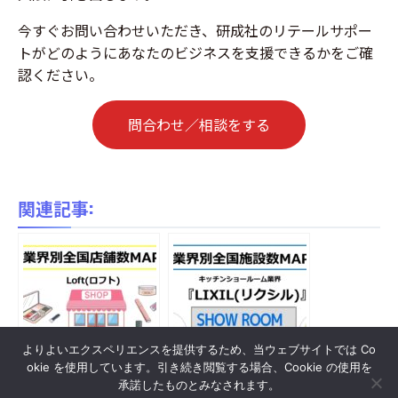
今すぐお問い合わせいただき、研成社のリテールサポー
トがどのようにあなたのビジネスを支援できるかをご確
認ください。
問合わせ／相談をする
関連記事:
よりよいエクスペリエンスを提供するため、当ウェブサイトでは Co
okie を使用しています。引き続き閲覧する場合、Cookie の使用を
『ロフト 』全国店舗
『LIXIL(リクシル)』全
承諾したものとみなされます。