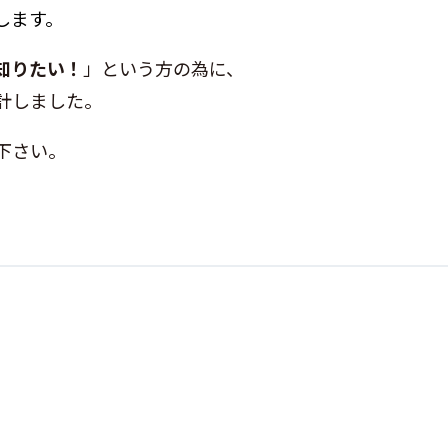
します。
知りたい！
」という方の為に、
計しました。
下さい。