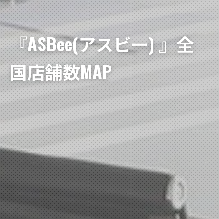
『ASBee(アスビー) 』全
国店舗数MAP