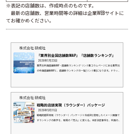
※表記の店舗数は、作成時点のものです。
最新の店舗数、営業時間等の詳細は企業WEBサイトに
てお確かめください。
株式会社 研成社
『業界別全国店舗数MAP』『店舗数ランキング』
2026年7月23日
業界別全国店舗数MAP・店舗数ランキング リンク集コラムページにある業界別
の全国店舗数MAPと、店舗数ランキングの一覧(リンク集)になります。ドラッグ
ストア業界⇒店数ランキングマツモトキヨシグループココカラファインウエル
シアツルハドラッグスギ薬局コスモス薬品富士薬品(SEIMS)サンドラッグクスリ
のアオキクリエイトエス・ディーナチュラルホールディングスV・ドラッグ
(中部薬品）ドラッグストア ゲンキーキリン堂薬王堂カワチ薬品スーパーマー
ケット業界⇒店数ランキングイオンマルエツライフ西友ヨークベニマルダイエ
株式会社 研成社
ーヤオコ...
戦略的店頭実現（ラウンダー）パッケージ
2026年5月11日
戦略的店頭実現（ラウンダー）パッケージ※生成AIを使用したイメージ画像で
すランキングの数字を、現場の『売上』に変える。本部決定事項を、全国の現
場で「形」にする。上位10社にリソースを集中し、御社と一緒に市場を獲りに
行く。１．データ（ランキング）の先にある「真実」弊社の「企業別店舗数ラ