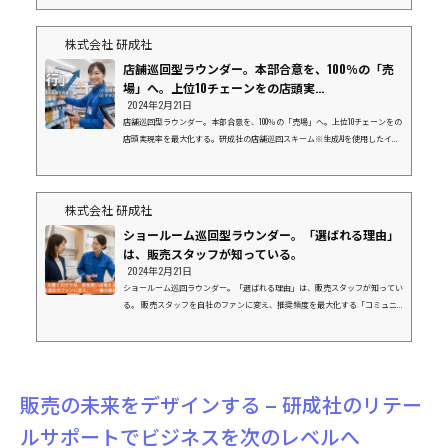
ンキング」をご覧の皆様、その数字の裏側にある「現場」の状況を把握できて
いますか？「本部で導入が決まったはずの新商品が、棚に並んでいない」「販
促物が届いているはずなのに、活用されず眠っている」データ上の導入率が10
株式会社 研成社
0%でも、...
店舗巡回型ラウンダー。本部合意を、100％の「売
場」へ。上位10チェーンをの店頭実...
2024年2月21日
店舗巡回型ラウンダー。本部合意を、100％の「売場」へ。上位10チェーンをの
店頭実現率を最大化する。研成社の店舗巡回スキーム※生成AIを使用したイメ
ージ画像です１. なぜ、今「店舗巡回」が必要なのか？「本部商談で決まった
はずの棚割りが、現場で再現されていない。」 「新商品の発売日に、店頭に
商品が並んでいない。」こうした「店頭実現率」の低さは、メーカー様にとっ
て年間数千万円規模の機会損失（チャンスロス）に繋がっています。 店舗数
株式会社 研成社
ランキング上位を占めるメガチェーンほど、現場は多忙を極め、本部指示が後
ショールーム巡回型ラウンダー。「選ばれる理由」
回しにさ...
は、販売スタッフが知っている。
2024年2月21日
ショールーム巡回ラウンダー。「選ばれる理由」は、販売スタッフが知ってい
る。 販売スタッフを自社のファンに変え、推奨頻度を最大化する「コミュニ
ケーション型」巡回スキーム※生成AIを使用したイメージ画像です１．展示が
あるだけでは、指名買いは増えませんショールームなどの現場で、最後にお客
様の背中を押すのは「販売スタッフ」です。 しかし、現場のスタッフは日々
多くのメーカーの商品を扱っています。「自社商品の魅力が正しく理解されて
いるか？」「説明しにくいからと、他社製品ばかり薦められていないか？」ど
販売の未来をデザインする – 研成社のリテー
れだけ素晴...
ルサポートでビジネスを次のレベルへ