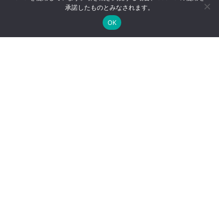
承諾したものとみなされます。
シューズショップ店舗
戦略的店頭実現（ラウ
OK
数ランキング
ンダー）パッケージ
選ばれる理由／ドラッ
『東京靴流通センター
グストア1500店回訪③
』全国店舗数MAP