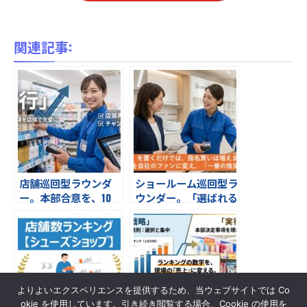
関連記事:
店舗巡回型ラウンダ
ショールーム巡回型ラ
ー。本部合意を、10
ウンダー。「選ばれる
0％の「売場」へ。上
理由」は、販売スタッ
位10チェーンをの店頭
フが知っている。
実現率を最大化する。
研成社の店舗巡回スキ
ーム
よりよいエクスペリエンスを提供するため、当ウェブサイトでは Co
okie を使用しています。引き続き閲覧する場合、Cookie の使用を