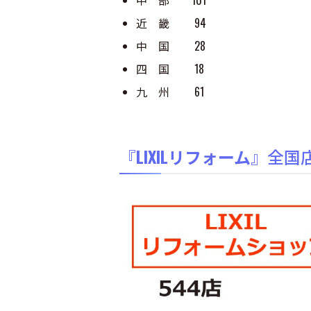
中 部 101
近 畿 94
中 国 28
四 国 18
九 州 61
『
LIXILリフォーム
』全国店