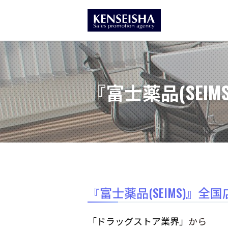
『富士薬品(SEIM
『富士薬品(SEIMS)』全国
「ドラッグストア業界」
から