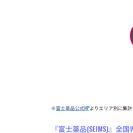
※
富士薬品公式HP
よりエリア別に集計（2
『富士薬品(SEIMS)』全