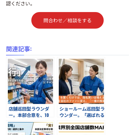
認ください。
問合わせ／相談をする
関連記事:
店舗巡回型ラウンダ
ショールーム巡回型ラ
ー。本部合意を、10
ウンダー。「選ばれる
0％の「売場」へ。上
理由」は、販売スタッ
位10チェーンをの店頭
フが知っている。
実現率を最大化する。