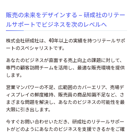
様の背中を押すのは「販売スタッフ」です。 しかし、現場のスタッフは日々
多くのメーカーの商品を扱っています。「自社商品の魅力が正しく理解されて
いるか？」「説明しにくいからと、他社製品ばかり薦められていないか？」ど
販売の未来をデザインする – 研成社のリテー
れだけ素晴...
ルサポートでビジネスを次のレベルへ
株式会社研成社は、40年以上の実績を持つリテールサポ
ートのスペシャリストです。
あなたのビジネスが直面する売上向上の課題に対して、
専門の顧客訪問チームを活用し、最適な販売環境を提供
します。
営業マンパワーの不足、広範囲のカバーエリア、売場デ
ィスプレイの鮮度維持、販売員の商品知識不足など、さ
まざまな問題を解決し、あなたのビジネスの可能性を最
大限に引き出します。
今すぐお問い合わせいただき、研成社のリテールサポー
トがどのようにあなたのビジネスを支援できるかをご確