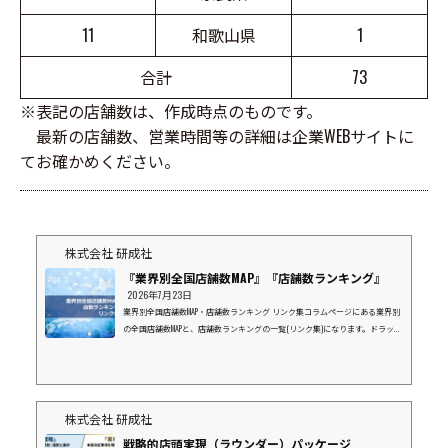
11
和歌山県
1
合計
73
※表記の店舗数は、作成時点のものです。
最新の店舗数、営業時間等の詳細は企業WEBサイトに
てお確かめください。
株式会社 研成社
『業界別全国店舗数MAP』『店舗数ランキング』
2026年7月23日
業界別全国店舗数MAP・店舗数ランキング リンク集コラムページにある業界別
の全国店舗数MAPと、店舗数ランキングの一覧(リンク集)になります。ドラッグ
ストア業界⇒店数ランキングマツモトキヨシグループココカラファインウエル
シアツルハドラッグスギ薬局コスモス薬品富士薬品(SEIMS)サンドラッグクスリ
のアオキクリエイトエス・ディーナチュラルホールディングスV・ドラッグ
(中部薬品）ドラッグストア ゲンキーキリン堂薬王堂カワチ薬品スーパーマー
ケット業界⇒店数ランキングイオンマルエツライフ西友ヨークベニマルダイエ
株式会社 研成社
ーヤオコ...
戦略的店頭実現（ラウンダー）パッケージ