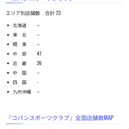
エリア別店舗数 合計 73
北海道 –
東 北 –
関 東 –
中 部 47
近 畿 26
中 国 –
四 国 -
九州沖縄 –
『コパンスポーツクラブ』全国店舗数MAP