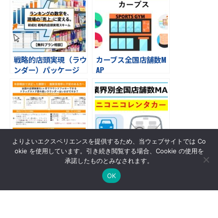
研成社の店舗巡回スキ
ーム
戦略的店頭実現（ラウ
カーブス全国店舗数M
ンダー）パッケージ
AP
よりよいエクスペリエンスを提供するため、当ウェブサイトでは Co
okie を使用しています。引き続き閲覧する場合、Cookie の使用を
選ばれる理由／ドラッ
『ニコニコレンタカ
承諾したものとみなされます。
グストア1500店回訪③
ー』全国店舗数MAP
OK