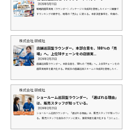
2026年5月11日
戦略的店頭実現（ラウンダー）パッケージ※生成AIを使用したイメージ画像で
すランキングの数字を、現場の『売上』に変える。本部決定事項を、全国の現
場で「形」にする。上位10社にリソースを集中し、御社と一緒に市場を獲りに
行く。１．データ（ランキング）の先にある「真実」弊社の「企業別店舗数ラ
ンキング」をご覧の皆様、その数字の裏側にある「現場」の状況を把握できて
いますか？「本部で導入が決まったはずの新商品が、棚に並んでいない」「販
促物が届いているはずなのに、活用されず眠っている」データ上の導入率が10
株式会社 研成社
0%でも、...
店舗巡回型ラウンダー。本部合意を、100％の「売
場」へ。上位10チェーンをの店頭実...
2024年2月21日
店舗巡回型ラウンダー。本部合意を、100％の「売場」へ。上位10チェーンをの
店頭実現率を最大化する。研成社の店舗巡回スキーム※生成AIを使用したイメ
ージ画像です１. なぜ、今「店舗巡回」が必要なのか？「本部商談で決まった
はずの棚割りが、現場で再現されていない。」 「新商品の発売日に、店頭に
商品が並んでいない。」こうした「店頭実現率」の低さは、メーカー様にとっ
て年間数千万円規模の機会損失（チャンスロス）に繋がっています。 店舗数
株式会社 研成社
ランキング上位を占めるメガチェーンほど、現場は多忙を極め、本部指示が後
ショールーム巡回型ラウンダー。「選ばれる理由」
回しにさ...
は、販売スタッフが知っている。
2024年2月21日
ショールーム巡回ラウンダー。「選ばれる理由」は、販売スタッフが知ってい
る。 販売スタッフを自社のファンに変え、推奨頻度を最大化する「コミュニ
ケーション型」巡回スキーム※生成AIを使用したイメージ画像です１．展示が
あるだけでは、指名買いは増えませんショールームなどの現場で、最後にお客