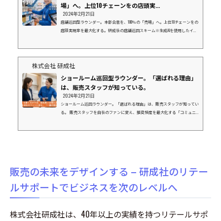
場」へ。上位10チェーンをの店頭実...
2024年2月21日
店舗巡回型ラウンダー。本部合意を、100％の「売場」へ。上位10チェーンをの
店頭実現率を最大化する。研成社の店舗巡回スキーム※生成AIを使用したイメ
ージ画像です１. なぜ、今「店舗巡回」が必要なのか？「本部商談で決まった
はずの棚割りが、現場で再現されていない。」 「新商品の発売日に、店頭に
商品が並んでいない。」こうした「店頭実現率」の低さは、メーカー様にとっ
て年間数千万円規模の機会損失（チャンスロス）に繋がっています。 店舗数
株式会社 研成社
ランキング上位を占めるメガチェーンほど、現場は多忙を極め、本部指示が後
ショールーム巡回型ラウンダー。「選ばれる理由」
回しにさ...
は、販売スタッフが知っている。
2024年2月21日
ショールーム巡回ラウンダー。「選ばれる理由」は、販売スタッフが知ってい
る。 販売スタッフを自社のファンに変え、推奨頻度を最大化する「コミュニ
ケーション型」巡回スキーム※生成AIを使用したイメージ画像です１．展示が
あるだけでは、指名買いは増えませんショールームなどの現場で、最後にお客
様の背中を押すのは「販売スタッフ」です。 しかし、現場のスタッフは日々
多くのメーカーの商品を扱っています。「自社商品の魅力が正しく理解されて
いるか？」「説明しにくいからと、他社製品ばかり薦められていないか？」ど
れだけ素晴...
販売の未来をデザインする – 研成社のリテー
ルサポートでビジネスを次のレベルへ
株式会社研成社は、40年以上の実績を持つリテールサポ