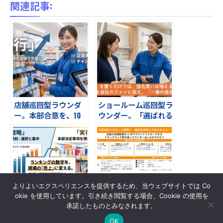
関連記事:
店舗巡回型ラウンダ
ショールーム巡回型ラ
ー。本部合意を、10
ウンダー。「選ばれる
0％の「売場」へ。上
理由」は、販売スタッ
位10チェーンをの店頭
フが知っている。
実現率を最大化する。
研成社の店舗巡回スキ
ーム
よりよいエクスペリエンスを提供するため、当ウェブサイトでは Co
okie を使用しています。引き続き閲覧する場合、Cookie の使用を
承諾したものとみなされます。
戦略的店頭実現（ラウ
選ばれる理由／ドラッ
ンダー）パッケージ
グストア1500店回訪③
OK