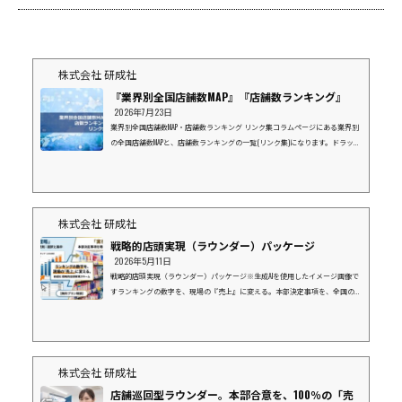
株式会社 研成社
『業界別全国店舗数MAP』『店舗数ランキング』
2026年7月23日
業界別全国店舗数MAP・店舗数ランキング リンク集コラムページにある業界別
の全国店舗数MAPと、店舗数ランキングの一覧(リンク集)になります。ドラッグ
ストア業界⇒店数ランキングマツモトキヨシグループココカラファインウエル
シアツルハドラッグスギ薬局コスモス薬品富士薬品(SEIMS)サンドラッグクスリ
のアオキクリエイトエス・ディーナチュラルホールディングスV・ドラッグ
(中部薬品）ドラッグストア ゲンキーキリン堂薬王堂カワチ薬品スーパーマー
ケット業界⇒店数ランキングイオンマルエツライフ西友ヨークベニマルダイエ
株式会社 研成社
ーヤオコ...
戦略的店頭実現（ラウンダー）パッケージ
2026年5月11日
戦略的店頭実現（ラウンダー）パッケージ※生成AIを使用したイメージ画像で
すランキングの数字を、現場の『売上』に変える。本部決定事項を、全国の現
場で「形」にする。上位10社にリソースを集中し、御社と一緒に市場を獲りに
行く。１．データ（ランキング）の先にある「真実」弊社の「企業別店舗数ラ
ンキング」をご覧の皆様、その数字の裏側にある「現場」の状況を把握できて
いますか？「本部で導入が決まったはずの新商品が、棚に並んでいない」「販
促物が届いているはずなのに、活用されず眠っている」データ上の導入率が10
株式会社 研成社
0%でも、...
店舗巡回型ラウンダー。本部合意を、100％の「売