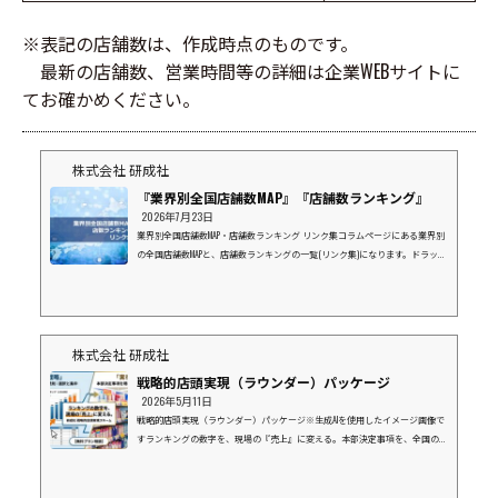
※表記の店舗数は、作成時点のものです。
最新の店舗数、営業時間等の詳細は企業WEBサイトに
てお確かめください。
株式会社 研成社
『業界別全国店舗数MAP』『店舗数ランキング』
2026年7月23日
業界別全国店舗数MAP・店舗数ランキング リンク集コラムページにある業界別
の全国店舗数MAPと、店舗数ランキングの一覧(リンク集)になります。ドラッグ
ストア業界⇒店数ランキングマツモトキヨシグループココカラファインウエル
シアツルハドラッグスギ薬局コスモス薬品富士薬品(SEIMS)サンドラッグクスリ
のアオキクリエイトエス・ディーナチュラルホールディングスV・ドラッグ
(中部薬品）ドラッグストア ゲンキーキリン堂薬王堂カワチ薬品スーパーマー
ケット業界⇒店数ランキングイオンマルエツライフ西友ヨークベニマルダイエ
株式会社 研成社
ーヤオコ...
戦略的店頭実現（ラウンダー）パッケージ
2026年5月11日
戦略的店頭実現（ラウンダー）パッケージ※生成AIを使用したイメージ画像で
すランキングの数字を、現場の『売上』に変える。本部決定事項を、全国の現
場で「形」にする。上位10社にリソースを集中し、御社と一緒に市場を獲りに
行く。１．データ（ランキング）の先にある「真実」弊社の「企業別店舗数ラ
ンキング」をご覧の皆様、その数字の裏側にある「現場」の状況を把握できて