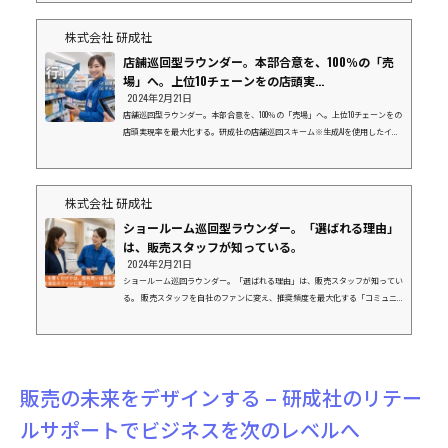
いますか？「本部で導入が決まったはずの新商品が、棚に並んでいない」「販
促物が届いているはずなのに、活用されず眠っている」データ上の導入率が10
株式会社 研成社
0%でも、...
店舗巡回型ラウンダー。本部合意を、100％の「売
場」へ。上位10チェーンをの店頭実...
2024年2月21日
店舗巡回型ラウンダー。本部合意を、100％の「売場」へ。上位10チェーンをの
店頭実現率を最大化する。研成社の店舗巡回スキーム※生成AIを使用したイメ
ージ画像です１. なぜ、今「店舗巡回」が必要なのか？「本部商談で決まった
はずの棚割りが、現場で再現されていない。」 「新商品の発売日に、店頭に
商品が並んでいない。」こうした「店頭実現率」の低さは、メーカー様にとっ
て年間数千万円規模の機会損失（チャンスロス）に繋がっています。 店舗数
株式会社 研成社
ランキング上位を占めるメガチェーンほど、現場は多忙を極め、本部指示が後
ショールーム巡回型ラウンダー。「選ばれる理由」
回しにさ...
は、販売スタッフが知っている。
2024年2月21日
ショールーム巡回ラウンダー。「選ばれる理由」は、販売スタッフが知ってい
る。 販売スタッフを自社のファンに変え、推奨頻度を最大化する「コミュニ
ケーション型」巡回スキーム※生成AIを使用したイメージ画像です１．展示が
あるだけでは、指名買いは増えませんショールームなどの現場で、最後にお客
様の背中を押すのは「販売スタッフ」です。 しかし、現場のスタッフは日々
多くのメーカーの商品を扱っています。「自社商品の魅力が正しく理解されて
いるか？」「説明しにくいからと、他社製品ばかり薦められていないか？」ど
販売の未来をデザインする – 研成社のリテー
れだけ素晴...
ルサポートでビジネスを次のレベルへ