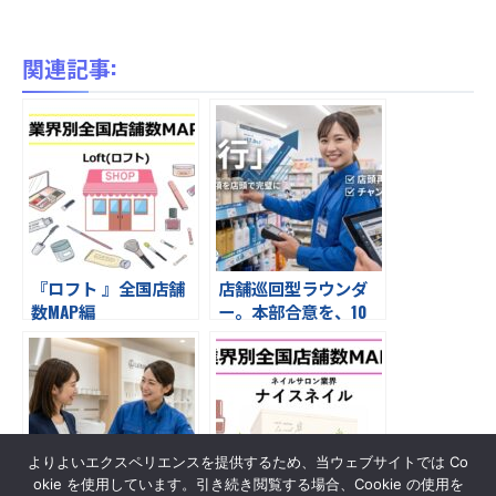
関連記事:
『ロフト 』全国店舗
店舗巡回型ラウンダ
数MAP編
ー。本部合意を、10
0％の「売場」へ。上
位10チェーンをの店頭
実現率を最大化する。
研成社の店舗巡回スキ
ーム
よりよいエクスペリエンスを提供するため、当ウェブサイトでは Co
okie を使用しています。引き続き閲覧する場合、Cookie の使用を