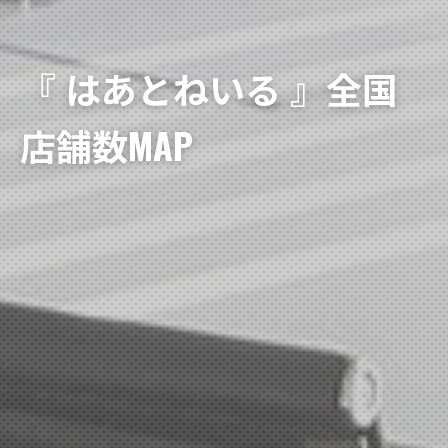
『 はあとねいる 』全国
店舗数MAP