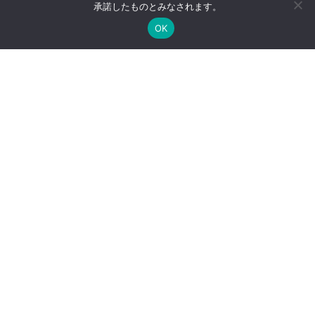
承諾したものとみなされます。
ショールーム巡回型ラ
『 ナイスネイル 』全
ウンダー。「選ばれる
国店舗数MAP
OK
理由」は、販売スタッ
フが知っている。
『 ロレインブロウ 』
ネイルサロン店舗数ラ
全国店舗数MAP
ンキング
戦略的店頭実現（ラウ
選ばれる理由／ドラッ