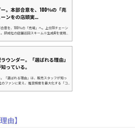
販促物が届いているはずなのに、活用されず眠
00%でも、...
ー。本部合意を、100％の「売
ーンをの店頭実...
合意を、100％の「売場」へ。上位10チェーン
。研成社の店舗巡回スキーム※生成AIを使用し
ぜ、今「店舗巡回」が必要なのか？「本部商談で
場で再現されていない。」 「新商品の発売日
ない。」こうした「店頭実現率」の低さは、メ
万円規模の機会損失（チャンスロス）に繋がっ
グ上位を占めるメガチェーンほど、現場は多忙
型ラウンダー。「選ばれる理由」
...
が知っている。
ー。「選ばれる理由」は、販売スタッフが知っ
社のファンに変え、推奨頻度を最大化する「コ
キーム※生成AIを使用したイメージ画像です
指名買いは増えませんショールームなどの現場
すのは「販売スタッフ」です。 しかし、現場
ーカーの商品を扱っています。「自社商品の魅
か？」「説明しにくいからと、他社製品ばかり
け素晴...
の理由】