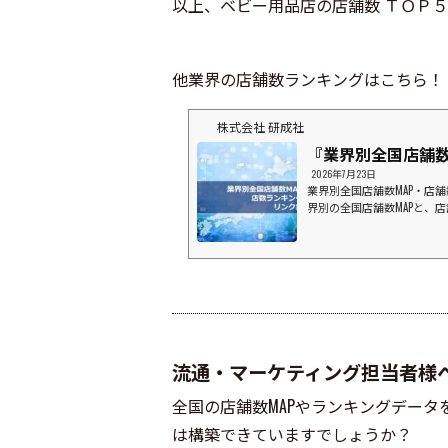
以上、ベビー用品店の店舗数 ＴＯＰ５
他業界の店舗数ランキングはこちら！
株式会社 研成社
『業界別全国店舗数
2026年7月23日
業界別全国店舗数MAP・店
界別の全国店舗数MAPと、
ドラッグストア業界⇒店数
ァインウエルシアツルハドラッ
ンドラッグクスリのアオキ
ングスV・ドラッグ (中部
ワチ薬品スーパーマーケッ
西友ヨークベニマルダイエーヤ
流通・マーケティング担当者様
全国の店舗数MAPやランキングデータ
は構築できていますでしょうか？