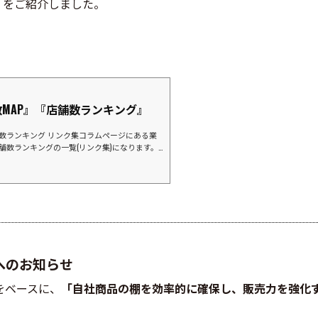
 をご紹介しました。
MAP』『店舗数ランキング』
舗数ランキング リンク集コラムページにある業
店舗数ランキングの一覧(リンク集)になります。
ランキングマツモトキヨシグループココカラフ
グスギ薬局コスモス薬品富士薬品(SEIMS)サ
クリエイトエス・ディーナチュラルホールディ
薬品）ドラッグストア ゲンキーキリン堂薬王堂カ
ト業界⇒店数ランキングイオンマルエツライフ
オコ...
へのお知らせ
をベースに、
「自社商品の棚を効率的に確保し、販売力を強化