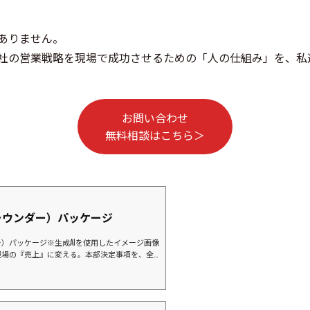
ありません。
社の営業戦略を現場で成功させるための「人の仕組み」を、私
お問い合わせ
無料相談はこちら＞
ラウンダー）パッケージ
）パッケージ※生成AIを使用したイメージ画像
現場の『売上』に変える。本部決定事項を、全
位10社にリソースを集中し、御社と一緒に市
タ（ランキング）の先にある「真実」弊社の
」をご覧の皆様、その数字の裏側にある「現
ますか？「本部で導入が決まったはずの新商品