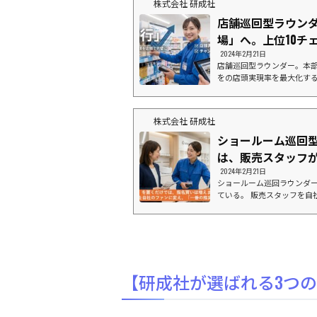
株式会社 研成社
が、棚に並んでいない」「
っている」データ上の導入率が1
店舗巡回型ラウンダ
場」へ。上位10チェ
2024年2月21日
店舗巡回型ラウンダー。本部
をの店頭実現率を最大化する
たイメージ画像です１. な
決まったはずの棚割りが、現
に、店頭に商品が並んでい
株式会社 研成社
ーカー様にとって年間数千
ています。 店舗数ランキン
ショールーム巡回
を極め、本部指示が後回しにさ
は、販売スタッフ
2024年2月21日
ショールーム巡回ラウンダ
ている。 販売スタッフを自
ミュニケーション型」巡回ス
１．展示があるだけでは、
で、最後にお客様の背中を押
のスタッフは日々多くのメ
力が正しく理解されている
薦められていないか？」どれだ
【研成社が選ばれる3つ